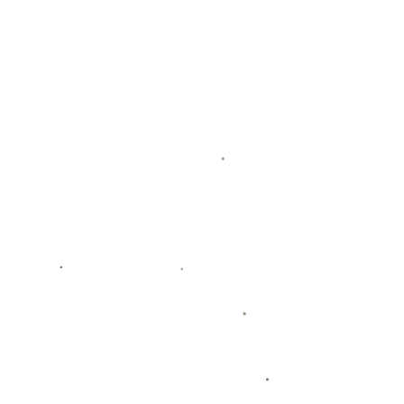
新闻资讯
掌握实时最新新闻