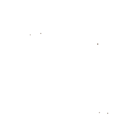
后哈登时代火箭崛起新星！22岁榜眼全
面蜕变