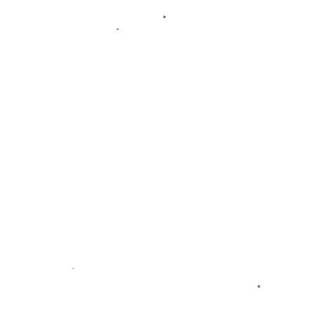
+
35
获奖情况
2,205