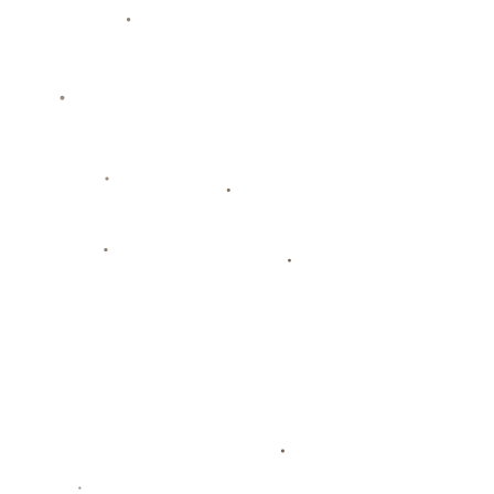
订阅我们的时事通讯
请订阅我们的新闻信并获取更新。
订阅
熊猫体育全站官网同步上线APP下载服务，官方网站