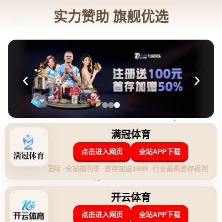
联系我们
网站首页
联系我们