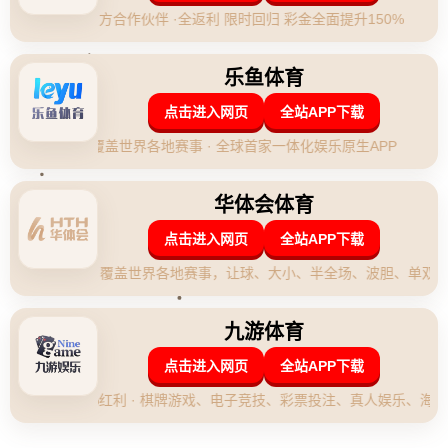
联系我们
联系
我们
办公地址
广西壮族自治区玉林市兴业县北市镇