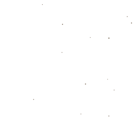
如有任何问题请通过以下方式联系我们
姓名
邮箱地址
手机号码
备注信息