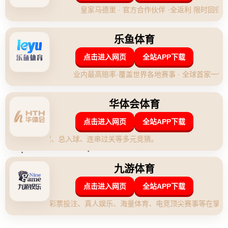
团队介绍
我们的优秀
团队