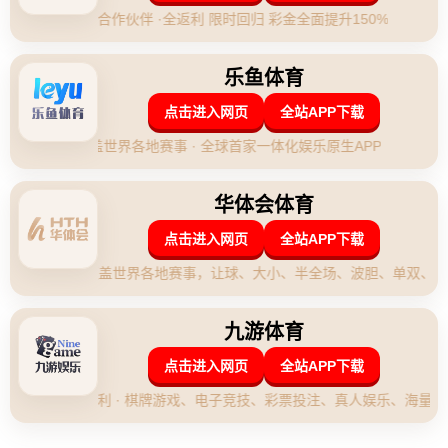
2025-09-16T18:10:35+08:00
admin
丁俊晖世锦赛中
化身导师，为不知规则犯规的庞俊旭耐心讲
解
引言：一场比赛背后的规则风波与师徒情谊
在斯诺克赛场上，规则的细微之处往往决定着胜负的关
键。一位年轻选手因不熟悉规则而被判犯规，不仅让人
惋惜，更引发了广泛关注。而在这背后，中国斯诺克