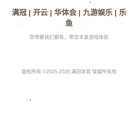
“一哥”丁俊晖化身“丁主任”，在世锦赛期间耐心为年轻
选手讲解规则，成为了一段佳话。这不仅展现了丁俊晖
作为前辈的责任感，也让人们看到了中国斯诺克未来的
希望。今天，我们就来聊聊这场
庞俊旭犯规事件
以及丁
俊晖在其中的暖心举动。
一、庞俊旭犯规始末：规则细节成关键
在最近的一场比赛中，年轻选手庞俊旭因对斯诺克比赛
中某些细致规则的不熟悉，导致了一次意外的判罚。据
了解，这次犯规源于他对“自由球”规则的理解偏差，在
裁判做出判罚后，庞俊旭显得有些茫然。这次失误不仅
让他失去了宝贵的机会，也让观众和粉丝为这位潜力新