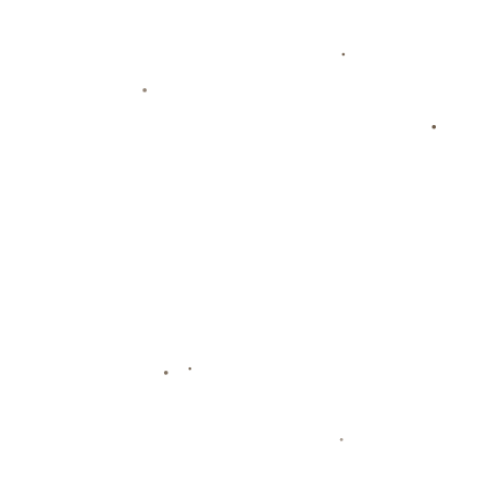
热门新闻
师徒对决！赵心童两战奥沙利文皆落
败
【内幕】萨拉赫为何拒绝巴黎的邀
约？