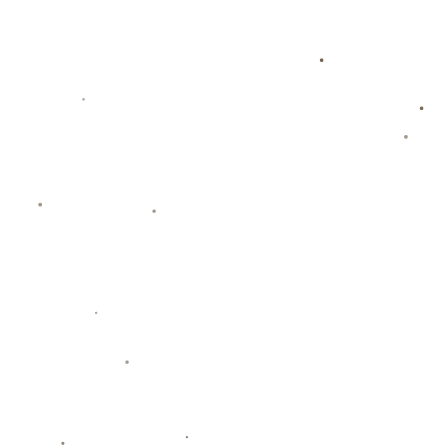
通过这次指导，我们也能感受到，中国台球界正在形成
一种良性的传承模式。前辈用经验铺路，后辈以努力回
报，这或许就是未来更多冠军诞生的基石。
需求表单