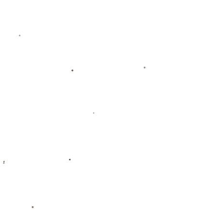
这一幕不仅让人感受到丁俊晖对后辈的无私帮助，也体