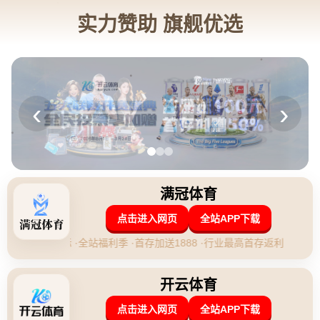
新闻资讯
网站首页
新闻资讯