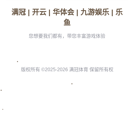
令人瞩目的是，2022年恒大足校实现收入
8200万
元
，展现了其在困境中的强大生命力。这一变化不仅标
志着足校管理模式的革新，也为中国足球青训的发展提
供了新的思路。那么，这一转变究竟意味着什么？让我
们一探究竟。
脱钩背景：从依赖到自立
过去，恒大足校作为恒大集团旗下的重要项目，一直依
托集团的资金和资源支持。然而，随着集团近年来面临
的财务压力，这种依赖模式逐渐显现出局限性。2022
年，足校正式与恒大集团完成
脱钩
，转为独立运营。这
一决策背后，是对未来可持续发展的考量。通过摆脱对
单一企业的依赖，足校得以探索更多元的资金来源和管
理方式。
值得一提的是，这一转型并非一帆风顺。初期，如何维