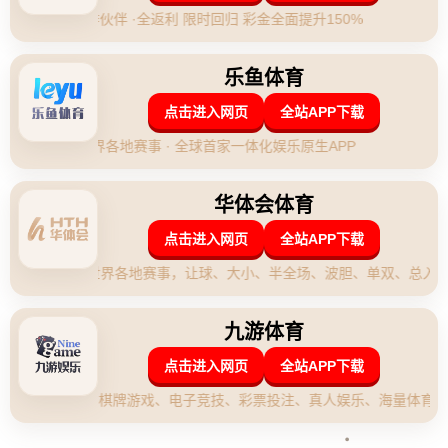
2025-09-28T18:10:59+08:00
admin
巴黎3-1阿森纳
赛后评分揭晓：阿森纳22号意外登顶，法比
安并非最高
引言：意外之星闪耀 赛后评分引发热议
在刚刚结束的欧冠焦点战中，巴黎圣日耳曼以3-1的比
分战胜阿森纳，比赛结果固然令人关注，但更让人惊讶
的是赛后评分榜单。不少人以为巴黎的核心球员法比安