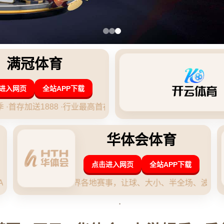
多纳鲁马神勇发挥，两回
！
施
呼“开挂了”。最近的一场欧冠比赛中，巴黎圣日耳
成功挡住了阿森纳的猛烈攻势。两回合比赛中，他的
无可奈何。今天，我们就来聊聊这位意大利门神的惊