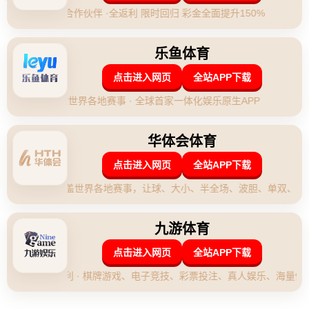
2025-10-20T18:11:43+08:00
admin
红牌与密集赛程
双重打击，巴萨皇社巅峰对决失衡
前言：一场意外失衡的西甲
焦点战
在西甲联赛中，巴塞罗那与皇家社会的对决向来是球迷
津津乐道的
强强对话
。然而，最近这场备受瞩目的比赛
却因一张
红牌
和双方球队的
紧密赛程
而变得一边倒。究