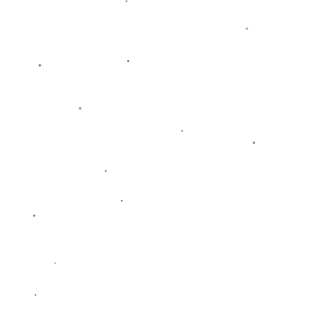
影响排名的关键因素解析
那么，是什么导致了
LPL积分榜变动如此频繁
呢？首