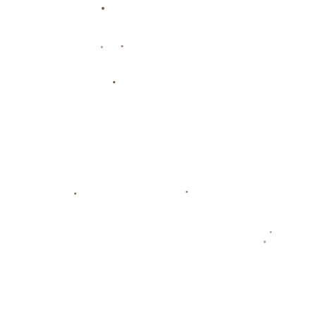
栏目导航
关于熊猫体育直播
服务优势
团队介绍
新闻资讯
联系我们