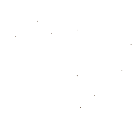
栏目导航
关于熊猫体育直播
服务优势
团队介绍
新闻资讯
联系我们
友情链接
友情链接
联系我们