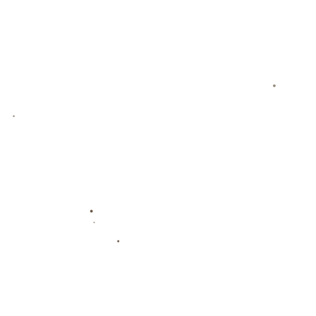
是对阵德甲豪门还是欧联杯劲旅，勒沃库森都能保持不
败，这份稳定性令人叹为观止。