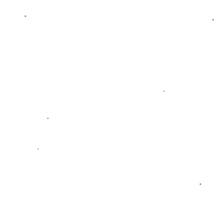
栏目导航
关于熊猫体育直播
服务优势
团队介绍
新闻资讯
联系我们