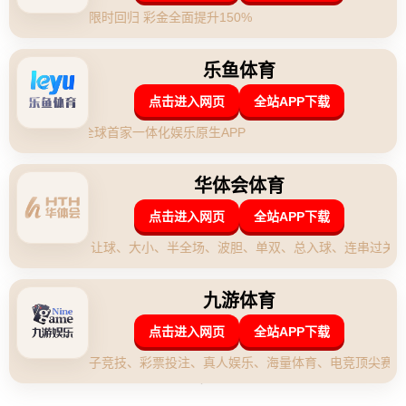
2025-11-20T10:13:07+08:00
admin
隆哥霸气！勒沃
库森赛季无敌，19场18胜1平狂轰64球
引言：勒沃库森的奇迹之旅让人热血沸腾
在2023-2024赛季的欧洲足坛，勒沃库森无疑是最耀
眼的存在！在主教练哈维-阿隆索（昵称“隆哥”）的带
领下，这支德甲劲旅创造了令人瞠目结舌的战绩——
18
胜1平，保持不败
，更以恐怖的火力打进
64球
，成为无