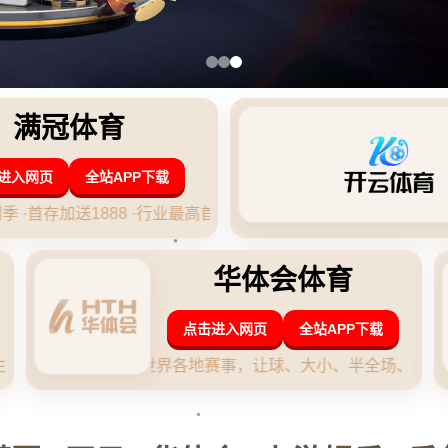
索默7次神扑助队晋级，赛
可思议！
的胜利
道防线，而当一位门将用一次次神勇扑救力挽狂澜
国家队门将索默在关键比赛中完成
7次扑救
，帮助球
照片，并感慨“多么神奇”。这一幕不仅点燃了球迷