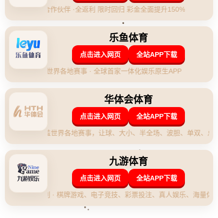
2025-12-23T10:13:57+08:00
admin
超越胜负与风
波！新华社独家揭秘刘国梁辞去国乒主教练
背后真相！
引言：揭开刘国梁卸任背后的真相
在国乒历史上，刘国梁的名字几乎等同于辉煌。作为中
国乒乓球的标志性人物，他的执教生涯带领国乒屡创佳
绩。然而，2017年刘国梁突然卸任国家队总教练一