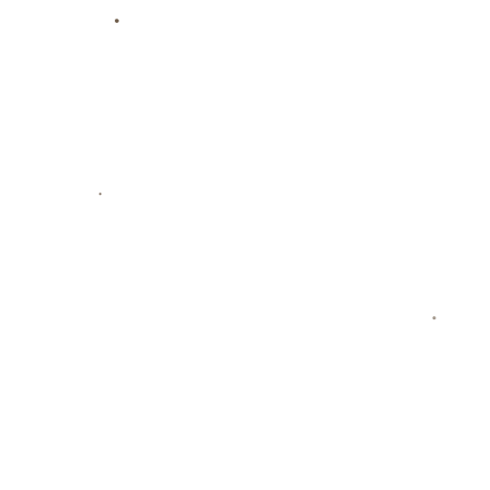
栏目导航
关于熊猫体育直播
服务优势
团队介绍
新闻资讯
联系我们