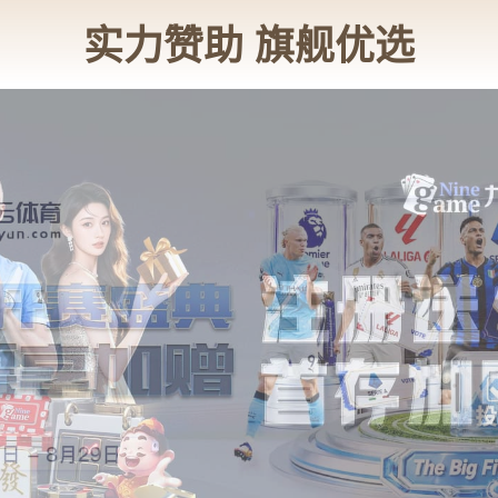
网站首页
关于熊猫体育直播
服务优势
团队介
新闻资讯
网站首页
新闻资讯