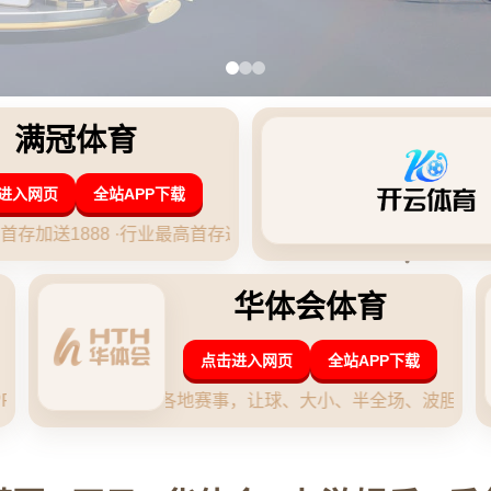
国米喜获1.4亿欧资金，锋
皇马等五大球星成目标
传来喜讯，一笔高达
1.4亿欧元的资金
到账，为俱乐
们振奋，也预示着球队在转会市场上将有大动作，尤
的引援名单中不乏来自
利物浦
和皇家马德里（皇马）