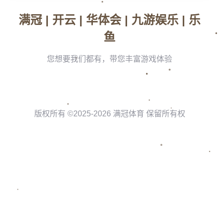
Wirtz）一样，许多球员更倾向于一个能提供稳定发展
空间的俱乐部，而非单纯追求名气或金钱。那么，为什
么
拜仁
会成为他们的最佳选择呢？本文将深入探讨这一
现象背后的原因。
一：拜仁对年轻球员的培养体系独具优势
与其他豪门相比，拜仁慕尼黑在青训和年轻球员培养上
有着得天独厚的优势。俱乐部不仅拥有一流的训练设
施，还注重为潜力新星提供充足的比赛时间。以维尔茨
为例，尽管他目前效力于勒沃库森，但外界普遍认为，
如果未来转会，
拜仁将是他的首选
。原因在于，拜仁近
年来成功打造了多位世界级球星，如阿方索·戴维斯
（Alphonso Davies）和贾马尔·穆西亚拉（Jamal
Musiala），他们都在拜仁得到了快速成长。这种
注重
发展的环境
对任何有志于长远职业规划的球员来说都极
具吸引力。