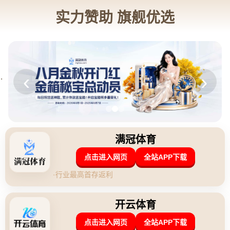
新闻资讯
网站首页
新闻资讯