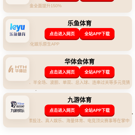
2026-01-07T10:14:22+08:00
admin
维尔茨的选择：
为何拜仁比皇马和曼城更具吸引力？
引言：为何拜仁成为年轻球星的首选之地
在当今足坛，皇马和曼城无疑是顶级豪门的代表，拥有
强大的财力和辉煌的历史。然而，越来越多的年轻球员
却选择绕开这些“流量巨头”，转而投向德甲霸主拜仁慕
尼黑。就像德国新星弗洛里安·维尔茨（Florian