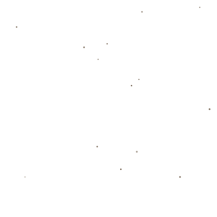
英超新视界：联赛赛事独特解读
苏超奇迹月：代拍风潮、专列启航、
“花果山”与65769热血汇聚
国米喜获1.4亿欧资金，锋线重磅升
级，利物浦皇马等五大球星成目标
栏目导航