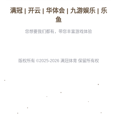
哪套阵容，都会是一支强队
。”