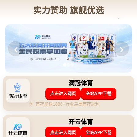
新闻资讯
网站首页
新闻资讯