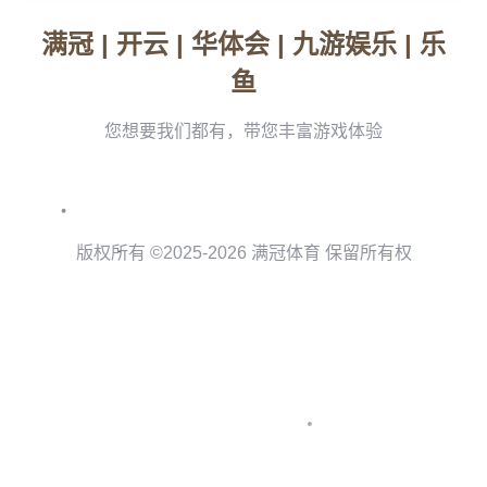
后，是否隐藏着一些潜在的隐患？特别是在赛季密集的
十二月，
约基奇的体能负荷
是否会成为球队前进的绊脚
石？本文将深入探讨这位超级球星的现状与挑战，带你
一窥数据背后的真相。
一、历史级数据的背后：约基奇的超负荷表现
作为两届MVP得主，约基奇本赛季的数据依然令人惊
艳。无论是得分、篮板还是助攻，他都展现出了全能的
一面。尤其是在进攻端，他的策应能力几乎无人能敌，
常常以中锋身份扮演控卫的角色。然而，这种“全能战
士”的打法也让他在场上承担了巨大的责任。
每场比赛
近35分钟的上场时间
加上高强度的攻防转换，让人不
禁担心他的体能储备是否足以支撑整个赛季。
以最近对阵湖人的一场比赛为例，约基奇砍下35分、
14个篮板和12次助攻的
三双数据
，堪称完美。但细看