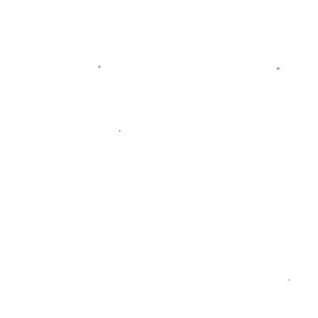
栏目导航
关于熊猫体育直播
服务优势
团队介绍
新闻资讯
联系我们