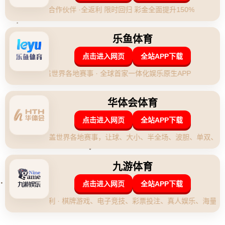
2026-01-27T10:15:02+08:00
admin
约基奇数据惊艳
却暗藏危机，十二月疲劳成大敌？
引言：约基奇的统治力与隐忧并存
在NBA的赛场上，丹佛掘金的核心球员尼古拉·约基奇
无疑是当今联盟最具统治力的中锋之一。他的全面技术
和历史级数据让球迷和专家叹为观止，场均接近三双的
表现更是令人瞠目结舌。然而，在这份耀眼成绩单背