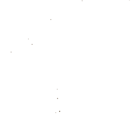
团队介绍
新闻资讯
联系我们