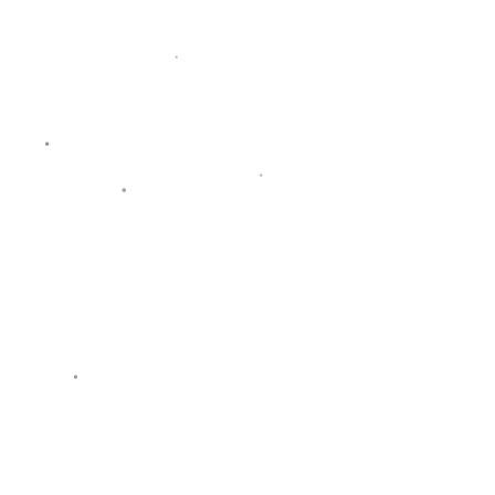
提交
热门新闻
意甲焦点：拉齐奥压哨逼平国米，冠
军归属悬念留至最后一轮