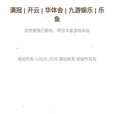
引力的高薪报价。
小基恩——潜力无限的新星
作为尤文图斯出品的青年才俊，小基恩这些年来表现抢
眼，不仅在俱乐部比赛中频频贡献关键进球，还曾代表
国家队披挂上阵，大放异彩。这名出生于2000年的射
手，以强壮身体、快速冲刺以及精准终结能力闻名，被
视为欧洲足球最具发展潜力之一。