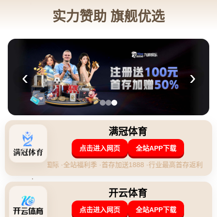
新闻资讯
网站首页
新闻资讯