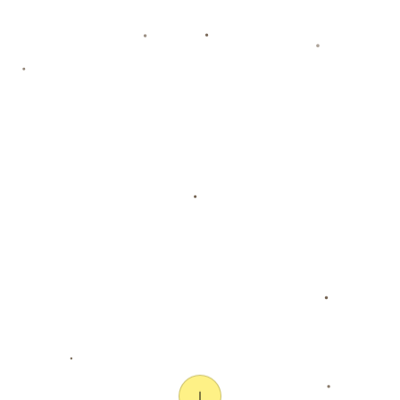
友情链接
联系我们
027-6393457
admin@freecambook.com
广西壮族自治区玉林市兴业县北市镇
熊猫体育(全站）官方网站-APP下载
All Rights by
熊猫体