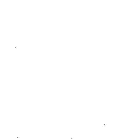
栏目导航
关于熊猫体育直播
服务优势
团队介绍
新闻资讯