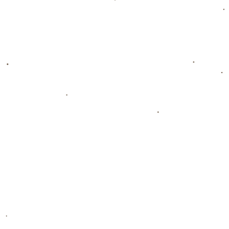
提交
热门新闻