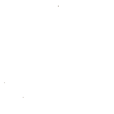
熊猫体育全站官网同步上线APP下载服务，官方网站