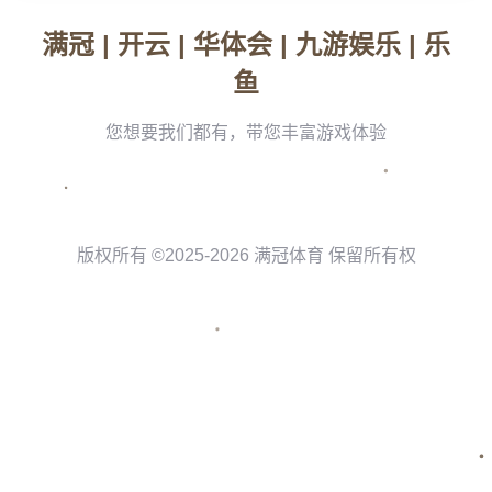
部的发展蒙上了一层阴霾。好消息是，
邓卓翔将继续带
队
，带领球队走出低谷，同时俱乐部也在积极解决转会
禁令问题，为未来的发展铺平道路。今天，我们就来聊
聊三镇的现状与努力，探讨这支球队如何在逆境中寻找
突破。
邓卓翔执教：稳定军心的关
键一环
作为武汉三镇的核心教练之一，
邓卓翔
的名字早已与
这支球队紧密相连。他的执教风格以稳健著称，尤其擅
长在高压环境下调动球员斗志。在当前转会禁令尚未解
除的情况下，
邓卓翔继续带队
无疑给球员和球迷们吃下
了一颗定心丸。他的存在，不仅维持了队伍战术体系的
连续性，也让队员们在心理上更有归属感。
有业内人士分析，三镇能够在近几个赛季保持竞争力，