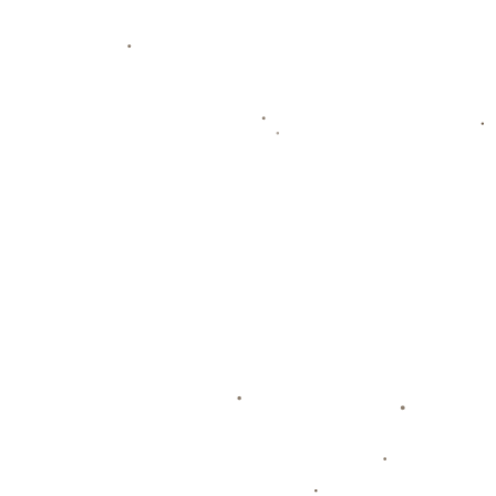
栏目导航
关于熊猫体育直播
服务优势
团队介绍
新闻资讯
联系我们