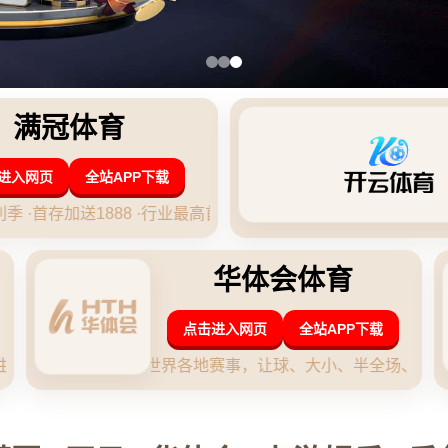
0
就业挑战！达曼协作官方
束，双方未达成签约
生涯往往充满了不确定性。近日，沙特联赛球队达曼
sse Lingard）结束了在球队的训练，双方最终未
到惋惜，也再次引发了关于球员“
就业难
”的讨论。林