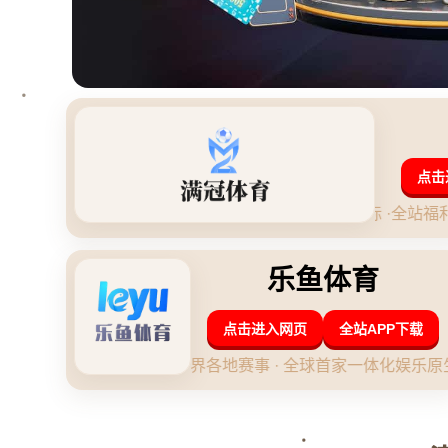
admin
2026-04-15T10:09:22+08:0
确认：林加德训练结
引言：林加德的职业困境引发热议
在当今竞争激烈的足球世界，球员的职业
协作官方宣布，前曼联球星杰西·林加德（Je
能达成签约协议。这一消息不仅让球迷感