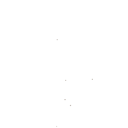
栏目导航
关于熊猫体育直播
服务优势
团队介绍
新闻资讯
联系我们