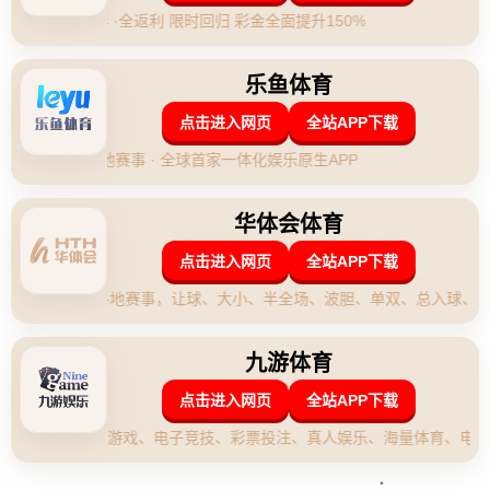
2026-04-25T10:09:24+08:00
admin
杨毅直言SGA被
批因取得詹库未达的成就，但其巅峰仍非现
役前五
引言：
在NBA这个巨星辈出的联盟中，新星常常因为瞬间的
高光表现而备受瞩目。然而，与此同时，外界对他们的
“审视”也从未停止。其中
谢伊·吉尔杰斯-亚历山大