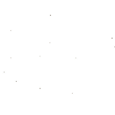
熊猫体育全站官网同步上线APP下载服务，官方网站