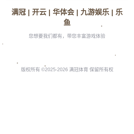
（Shai Gilgeous-Alexander）
，简称SGA，就面临着
这样的挑战。据知名篮球评论员杨毅表示，尽管SGA拿
下了詹姆斯和库里都无法企及的一些成绩，但他仍然有
被低估或“被黑”的经历。本文将探讨这一观点，并分析
为何他的巅峰可能仍不足以跻身当今联盟前五。
独特成就与质疑并存
每个球员进入NBA之后，都希望能迅速崭露头角，而
SGA做到了。在最近几个赛季，他通过出色的表现帮助
俄克拉荷马雷霆队打破了一些重要纪录。他不仅提高了
自己的场均得分，还带领球队取得了不少意想不到的重
要胜利。这种迅速提升往往让人联想到那些历史级别的
大牌新秀，但与之相反的是，不少批评家却认为他只是
处于一个高效体系中的受益者，而非真正能够独立改变
比赛格局的人物。这也为他贴上了一定程度上的负面标
签。