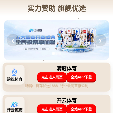
新闻资讯
网站首页
新闻资讯