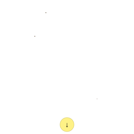
联系我们
027-6393457
admin@freecambook.com
广西壮族自治区玉林市兴业县北市镇
熊猫体育(全站）官方网站-APP下载
All Rights by
熊猫体
育直播