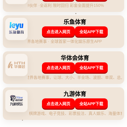
2026-05-07T10:09:20+08:00
admin
热那亚对阵国际
米兰：比分预测与历史交锋解析，国米稳坐
榜首
引言：意甲焦点战即将上演 谁能笑到最后
意甲联赛的战火再次燃起，热那亚与国际米兰的对决无
疑是本轮的一大看点。作为目前积分榜上的领头羊，国
际米兰展现出了强大的统治力，而热那亚则希望在主场