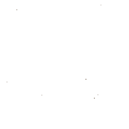
栏目导航
关于熊猫体育直播
服务优势
团队介绍
新闻资讯
联系我们