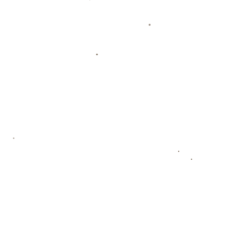
提交
热门新闻
比尔单枪匹马促成杜兰特库里联手？
太阳面临关键抉择