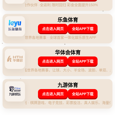
2026-05-11T10:09:23+08:00
admin
史蒂夫-戴维斯：
赵心童有望无悬念夺得本届世锦赛桂冠
引言：赵心童的冠军之路引
发热议
在斯诺克界，史蒂夫-戴维斯是一位传奇人物，他的每
一句话都足以引发广泛关注。最近，他的一句评价让无
数球迷沸腾：“如无意外，我们眼前的赵心童就是本届