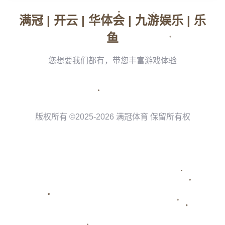
也表达了出任
阿根廷国家队技术总监
的意愿。这一消息
迅速引发了球迷和媒体的广泛关注。梅西从球员到管理
者的身份转变，会为足球世界带来怎样的影响？让我们
一起深入探讨。
梅西为何选择转型管理层
梅西在球场上的成就无需赘述，七次金球奖得主、无数
次带领巴萨夺冠，他的职业生涯堪称完美。然而，随着
年龄的增长，退役后的规划成为每一位顶级球员必须面
对的问题。梅西选择向管理层转型，并非一时兴起，而
是基于他对足球的深刻理解和对未来的长远考虑。
在巴塞罗那，梅西对俱乐部的感情深厚，他曾表示希望
以另一种方式回馈这支培养他的球队。担任
体育总监
这
一角色，不仅能让他参与到俱乐部的战略决策中，还能
帮助巴萨重塑昔日的辉煌。而对于阿根廷国家队，梅西
作为国家队的核心人物，对球队的战术体系和球员培养
有着独到的见解，出任
技术总监
无疑是对国家队发展的