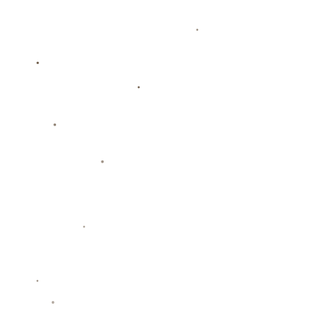
一次重要助力。