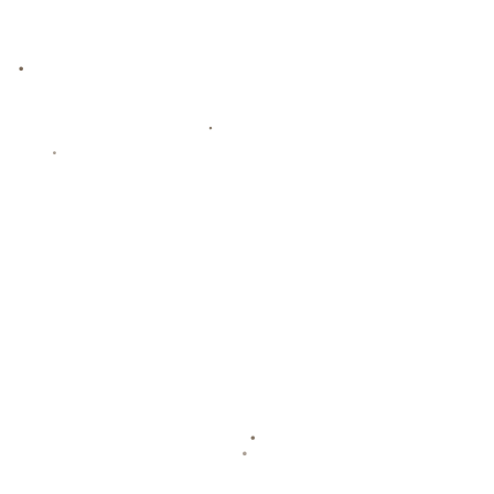
熊猫体育全站官网同步上线APP下载服务，官方网站