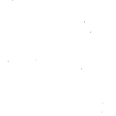
栏目导航
关于熊猫体育直播
服务优势
团队介绍
新闻资讯
联系我们