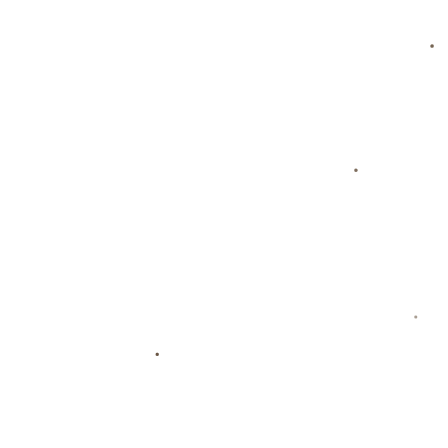
新闻资讯
联系我们