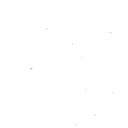
栏目导航
关于熊猫体育直播
服务优势
团队介绍