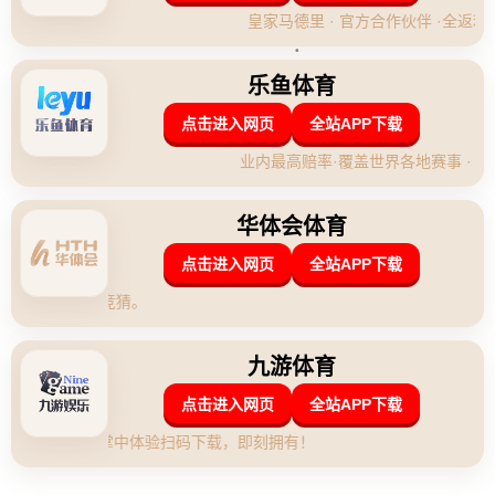
2026-05-16T10:09:22+08:00
admin
澳波：欧联冠军
晋级欧冠已成常态，热刺需抓住机会
前言：欧联冠军与欧冠资格
的热议焦点
在足球世界中，欧联杯冠军直接晋级欧冠正赛的规则早
已不是新鲜事，但每当这一话题被提及，依然能引发广
泛讨论。近日，热刺主教练澳波（Ange