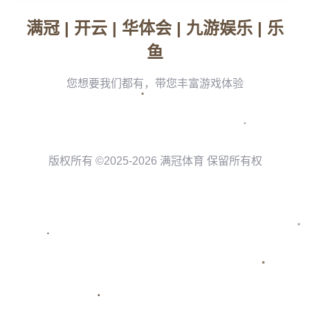
的接连神扑成为比赛的关键转折点，让球迷们见证了一
场属于巴黎的奇迹之夜。本文将带你回顾这场激动人心
的比赛，解析多纳鲁马的出色发挥以及巴黎如何完成逆
袭。
多纳鲁马的神勇表现：比赛
的定海神针
在与对手的对决中，巴黎圣日耳曼一度陷入被动，尤其
是在首回合落后的情况下，球队背负着巨大的压力。然
而，门将
多纳鲁马
用实际行动证明了自己的价值。整场
比赛，他多次化解对手的必进球机会，尤其是下半场的
一次近距离头球扑救，堪称世界级。*“如果没有他的神
扑，我们可能早就被淘汰了。”*赛后，主教练对多纳鲁
马的表现给予了高度评价。他的稳健表现不仅为球队争
取了时间，也极大提升了全队的士气。