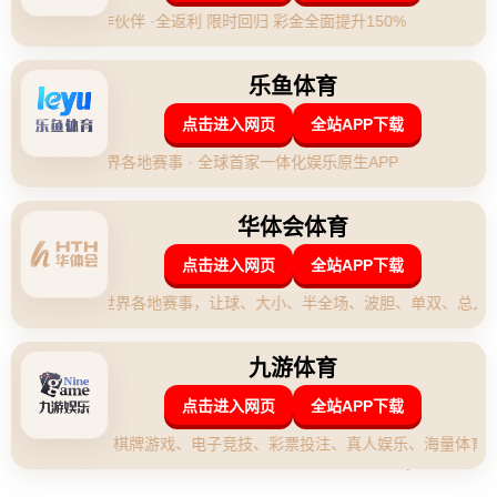
2026-07-07T10:09:22+08:00
admin
世界杯球队战术
解析专栏上线，专业水准备受认可
引言：深度剖析世界杯战术 解锁球场背后的智慧
随着世界杯的热潮席卷全球，球迷们不仅关注球员的表
现，更对球队的战术布局充满好奇。如何在激烈的比赛
中占据优势？教练的每一次排兵布阵背后隐藏着怎样的
智慧？为了满足广大球迷的需求，一个全新的“世界杯