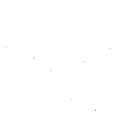
栏目导航
关于熊猫体育直播
服务优势
团队介绍
新闻资讯
联系我们