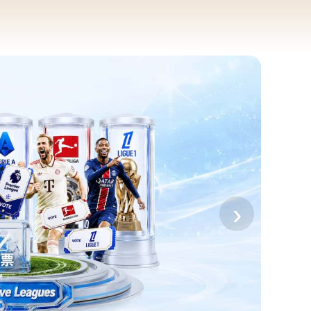
绍
新闻咨询
联系我们