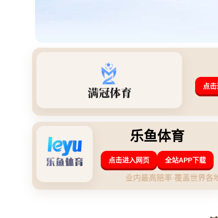
admin
2025-09-28T18:11:00+08:00
施：卫生间无洗手条
前言：训练条件引争
在足球世界中，优质的训练环境不仅是球
然而，近期北京国安队的主教练塞蒂恩却
训练场地卫生间无法洗手
，甚至
训练结束