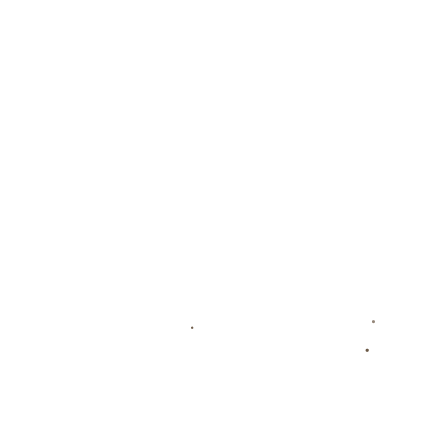
团队介绍
新闻资讯
联系我们