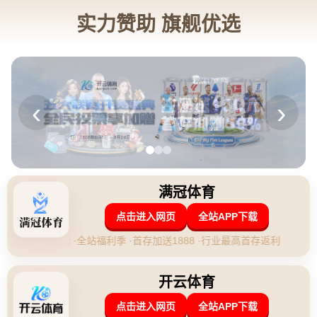
新闻资讯
网站首页
新闻资讯