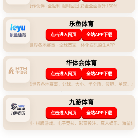
2025-11-22T10:13:15+08:00
admin
NBA季后赛火热进
行，詹姆斯率队鏖战东部强敌
引言：季后赛激战正酣 詹姆斯再展王者风范
当春风渐暖，篮球世界的热血却早已沸腾！NBA季后
赛如火如荼，各支劲旅为总冠军展开激烈争夺。在这其
中，勒布朗-詹姆斯的名字再次成为焦点。作为湖人队
的领袖，他带领球队在西部突围后，又在季后赛中对阵