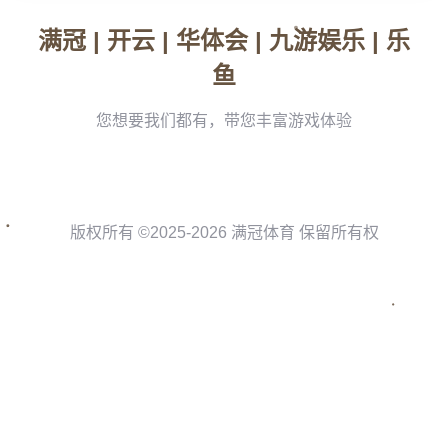
东部强敌，展现出无与伦比的统治力。无论是老将的经
验，还是关键时刻的冷静，
詹姆斯
都用实际行动诠释了
何为“球场之王”。今天，我们就来聊聊这场激动人心的
对决，以及詹姆斯如何率队迎战强敌。
詹姆斯的领袖魅力：经验与斗志并存
在NBA季后赛的舞台上，经验往往是决定胜负的关键
因素之一。
勒布朗-詹姆斯
作为联盟中最具资历的球员
之一，他的职业生涯几乎就是一部季后赛教科书。无论
是面对凯尔特人的铁血防守，还是步行者的快速反击，
詹姆斯总能找到破解之道。他的场均数据不仅稳定，更
在关键时刻屡次上演“
绝杀时刻
”，让对手闻风丧胆。
例如，在最近一场对阵凯尔特人的比赛中，詹姆斯全场
砍下38分、12个篮板和8次助攻，几乎以一己之力扭转
了局面。尤其是在第四节最后两分钟，他连续命中两记