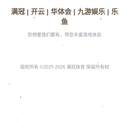
能全取三分。目前，巴萨依然以4分的优势领先皇马，
继续稳坐西甲积分榜首位。这场比赛究竟有哪些精彩瞬
间？让我们一探究竟！
加维开场闪击 巴萨气势如虹
比赛刚开始不久，年仅18岁的
加维
就展现出了惊人的
爆发力。他在前场接应队友传球后，以迅雷不及掩耳之
势突破对方防线，一脚精准的射门洞穿了贝蒂斯球门。
这一进球不仅点燃了诺坎普球场的热情，也让人们再次
感叹这位年轻中场的无限潜力。作为巴萨青训体系的骄
傲，
加维
在本赛季的表现堪称现象级，他的速度、意识
和技术已经让他成为球队不可或缺的一员。
然而，尽管开局顺利，巴萨在随后的比赛中却逐渐失去
了节奏。进攻端虽然创造了不少机会，但临门一脚的效
率欠佳，这也为下半场的失分埋下了伏笔。
贝蒂斯顽强扳平 巴萨错失良机