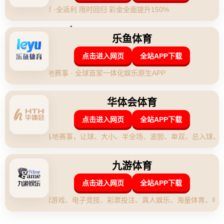
2026-01-13T10:14:35+08:00
admin
国字号后卫“自作
聪明”，洋裁判一眼看穿，5秒连吃两犯瞬间
收敛
引言：小聪明反成大失误，国字号后卫的教训引人深思
在足球赛场上，球员的每一个动作都可能成为胜负的关
键。然而，有些球员为了争取优势，会选择一些“小聪
明”手段，却往往适得其反。近日，一位国字号后卫在