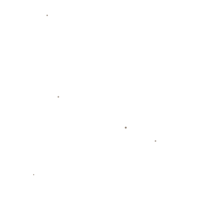
服务优势
团队介绍
新闻资讯
联系我们