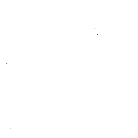
这种观点并非空穴来风。回顾历史数据，每年的 cup