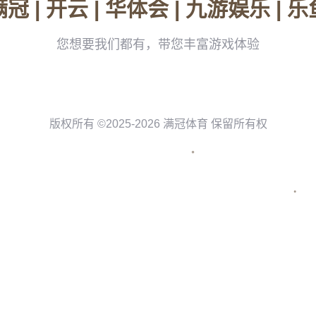
欧冠决赛失利
以及
裁判判罚争议
展开探讨，试图揭开
对球队的每一场比赛都倾注了心血。在本赛季欧冠半
因几次关键判罚未能如愿晋级。赛后，拉波尔塔公开
公正
的判罚毁了一切。”他特别提到了一次疑似点球
了比赛结果。拉波尔塔的愤怒不仅是对结果的不满，