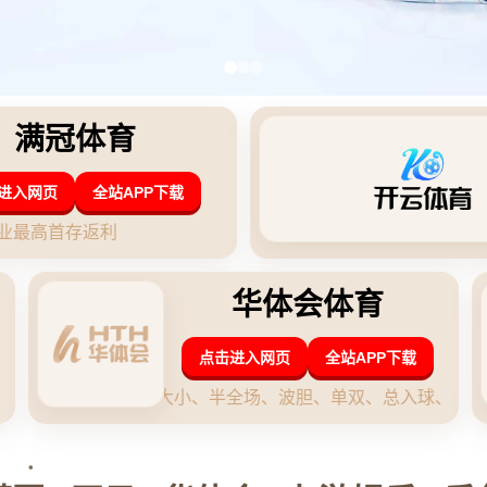
0
惊天逆转！NCAA历史第五
0绝地反击！
人热血沸腾、心跳加速。就在最近的一场NCAA比
钟以9比0的惊人逆转，创造了NCAA历史上第五大
变为可能的震撼，也让我们重新定义了“永不放弃”