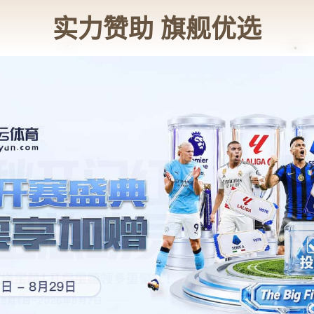
网站首页
关于熊猫体育直播
服务优势
团队介
新闻资讯
网站首页
新闻资讯