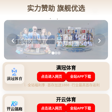
新闻资讯
网站首页
新闻资讯