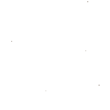
提交
热门新闻