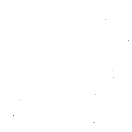
提交
热门新闻
拉波尔塔怒斥：裁判判罚导致无缘欧
冠决赛