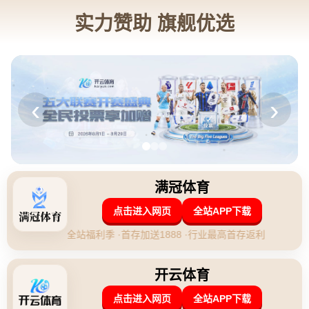
新闻资讯
网站首页
新闻资讯