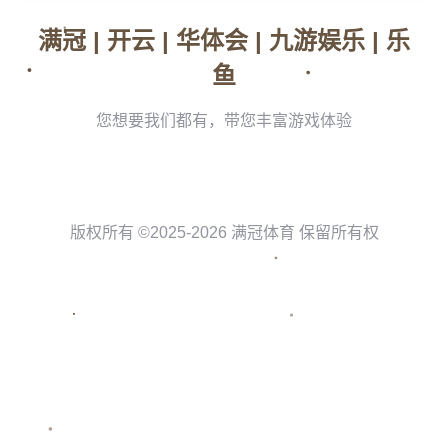
赛中，勇士队遭遇了主力球员伤病的沉重打击，但他们
的队友却用实际行动诠释了什么是“团结就是力量”。尤
其是
巴特勒
和
希尔德
，两位球员在关键时刻的表现堪称
神级，不仅挽救了球队，也让全世界球迷见证了一场奇
迹般的逆转。今天，我们就来聊聊这场激动人心的比
赛，以及背后所展现的团队精神。
勇士危机：核心缺阵带来的
巨大挑战
勇士队作为近年来联盟中的顶尖强队，一直以出色的团
队配合和明星球员的个人能力闻名。然而，在这场关键
战役中，他们的核心球员因伤无法上场，这无疑给球队
带来了巨大的压力。缺少了主心骨，球队的进攻体系和
防守强度都受到了不小的影响。赛前，不少人甚至预测
勇士将难以抵挡对手的猛烈攻势。但事实证明，真正的
强者从不轻言放弃。