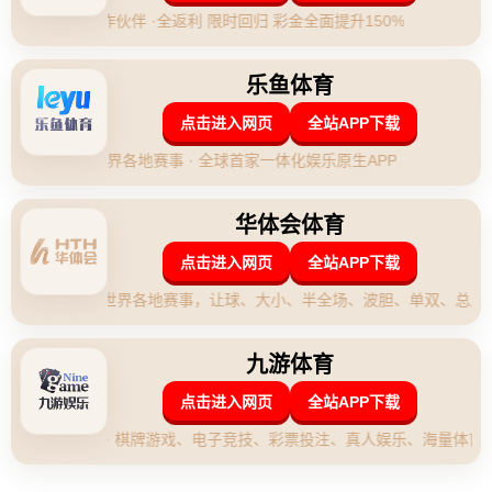
2026-02-28T10:16:07+08:00
admin
勇士陷困境，队
友齐心力挽狂澜，巴特勒与希尔德成救世主
前言：英雄逆境中崛起，团
队力量震撼人心
在竞技体育的世界里，逆境往往是检验一支球队真正实
力的试金石。当核心球员受伤，队伍陷入困境时，真正
的英雄总会挺身而出，带领团队走向胜利。最近一场比